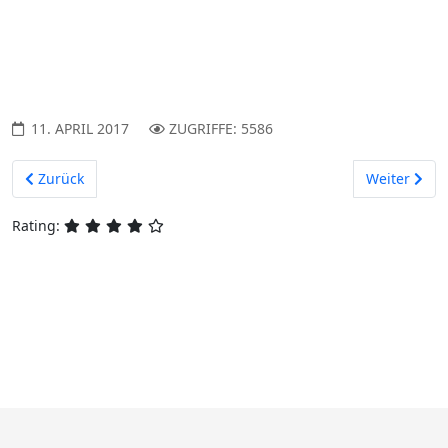
11. APRIL 2017
ZUGRIFFE: 5586
Vorheriger Beitrag: Wirrkopf
Nächster Bei
Zurück
Weiter
Rating: