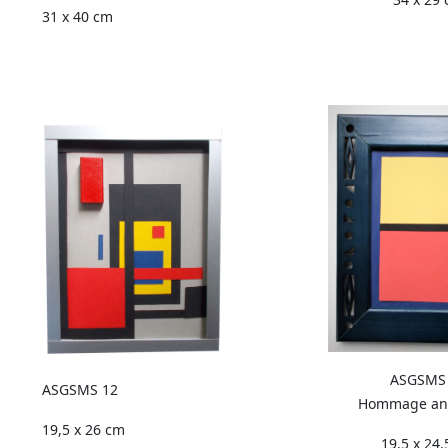
31 x 40 cm
ASGSMS
ASGSMS 12
Hommage an
19,5 x 26 cm
19,5 x 24