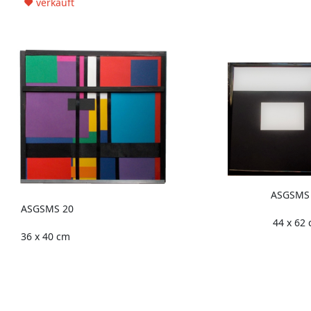
♥ verkauft
ASGSMS
ASGSMS 20
44 x 62
36 x 40 cm