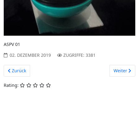
ASPV 01
02. DEZEMBER 2019
ZUGRIFFE: 3381
Vorheriger Beitrag: Zon
Nächster Be
Zurück
Weiter
Rating: