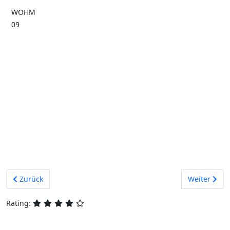
WOHM
09
Vorheriger Beitrag: Wandobjekte
Nächster Bei
Zurück
Weiter
Rating: